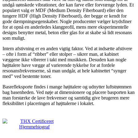
undgå uønskede vibrationer, der kan farve eller forvrænge lyden. Et
populært valg er MDF (Medium Density Fiberboard) eller den
tungere HDF (High Density Fiberboard), der begge er kendt for
gode dæmpningsegenskaber. Nogle producenter vælger krydsfiner
for at opnå en anderledes klangprofil, mens mere eksperimentelle
designs benytter metal, beton eller glas for at skabe så lidt resonans
som muligt.
Intern afstivning er en anden vigtig faktor. Ved at indsætte afstivere
– ofte i form af “ribber” eller stolper – sikrer man, at kabinet
væggene ikke vibrerer i takt med musikken. Desuden kan nogle
højttalere have vægge af varierende tykkelse for at fordele
resonansfrekvenserne, så man undgår, at hele kabinettet “synger
med” ved bestemte toner.
Basrefleksporte findes i mange højttalere og udnytter luftstrømmen
bag basenheden. Ved nøje at dimensionere og placere basporten kan
man forstærke de lave frekvenser og samtidig give brugeren mere
fleksibilitet i placeringen af højttalerne i lokalet.