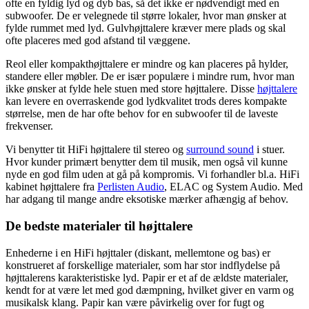
ofte en fyldig lyd og dyb bas, så det ikke er nødvendigt med en
subwoofer. De er velegnede til større lokaler, hvor man ønsker at
fylde rummet med lyd. Gulvhøjttalere kræver mere plads og skal
ofte placeres med god afstand til væggene.
Reol eller kompakthøjttalere er mindre og kan placeres på hylder,
standere eller møbler. De er især populære i mindre rum, hvor man
ikke ønsker at fylde hele stuen med store højttalere. Disse
højttalere
kan levere en overraskende god lydkvalitet trods deres kompakte
størrelse, men de har ofte behov for en subwoofer til de laveste
frekvenser.
Vi benytter tit HiFi højttalere til stereo og
surround sound
i stuer.
Hvor kunder primært benytter dem til musik, men også vil kunne
nyde en god film uden at gå på kompromis. Vi forhandler bl.a. HiFi
kabinet højttalere fra
Perlisten Audio
, ELAC og System Audio. Med
har adgang til mange andre eksotiske mærker afhængig af behov.
De bedste materialer til højttalere
Enhederne i en HiFi højttaler (diskant, mellemtone og bas) er
konstrueret af forskellige materialer, som har stor indflydelse på
højttalerens karakteristiske lyd. Papir er et af de ældste materialer,
kendt for at være let med god dæmpning, hvilket giver en varm og
musikalsk klang. Papir kan være påvirkelig over for fugt og