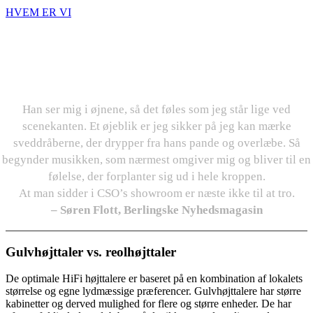
HVEM ER VI
“BON SOIR, PARIS!” RÅBER
PHIL COLLINS
Han ser mig i øjnene, så det føles som jeg står lige ved
scenekanten. Et øjeblik er jeg sikker på jeg kan mærke
sveddråberne, der drypper fra hans pande og overlæbe. Så
begynder musikken, som nærmest omgiver mig og bliver til en
følelse, der forplanter sig ud i hele kroppen.
At man sidder i CSO’s showroom er næste ikke til at tro.
– Søren Flott, Berlingske Nyhedsmagasin
Gulvhøjttaler vs. reolhøjttaler
De optimale HiFi højttalere er baseret på en kombination af lokalets
størrelse og egne lydmæssige præferencer. Gulvhøjttalere har større
kabinetter og derved mulighed for flere og større enheder. De har