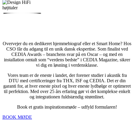
BOOK ET GRATIS MØDE
FÅ RÅDGIVNING FRA EN AF VERDENS BEDSTE
Overvejer du en dedikeret hjemmebiograf eller et Smart Home? Hos
CSO får du adgang til en unik dansk ekspertise. Som finalist ved
CEDIA Awards – branchens svar på en Oscar – og med en
installation omtalt som “verdens bedste” i CEDIA Magazine, sikrer
vi dig en løsning i verdensklasse.
Vores team er de eneste i landet, der forener studier i akustik fra
DTU med certificeringer fra THX, ISF og CEDIA. Det er din
garanti for, at hver eneste pixel og hver eneste lydbølge er optimeret
til perfektion. Med over 25 års erfaring gør vi det komplekse enkelt
og integrationen fuldstændig strømlinet.
Book et gratis inspirationsmøde – udfyld formularen!
BOOK MØDE
NYHEDSBREV