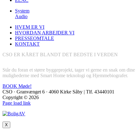
ELAC
System
Audio
HVEM ER VI
HVORDAN ARBEJDER VI
PRESSEOMTALE
KONTAKT
CSO ER KÅRET BLANDT DET BEDSTE I VERDEN
BOOK GRATIS MØDE
Står du foran et større byggeprojekt, tager vi gerne en snak om dine
mulighederne med Smart Home teknologi og Hjemmebiografer.
BOOK Møde!
CSO · Granvænget 6 · 4060 Kirke Såby | Tlf. 43440101
Copyright ©
2026
YouTube
Instagram
Facebook
LinkedIn
Page load link
X
Go
to