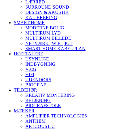
LÆRRED
SURROUND SOUND
DESIGN & AKUSTIK
KALIBRERING
SMART HOME
MODERNE BOLIG
MULTIRUM LYD
MULTIRUM BILLEDE
NETVÆRK | WIFI | IOT
SMART HOME KABELPLAN
HØJTTALERE
USYNLIGE
INDBYGNING
VÆG
HIFI
UDENDØRS
BIOGRAF
TILBEHØR
KREATIV MONTERING
BETJENING
BIOGRAFSTOLE
MÆRKER
AMPLIFIER TECHNOLOGIES
ANTHEM
ARTCOUSTIC