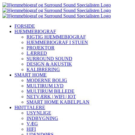
Skip
YouTube
Instagram
Facebook
LinkedIn
to
content
FORSIDE
HJEMMEBIOGRAF
RIGTIG HJEMMEBIOGRAF
HJEMMEBIOGRAF I STUEN
PROJEKTOR
LÆRRED
SURROUND SOUND
DESIGN & AKUSTIK
KALIBRERING
SMART HOME
MODERNE BOLIG
MULTIRUM LYD
MULTIRUM BILLEDE
NETVÆRK | WIFI | IOT
SMART HOME KABELPLAN
HØJTTALERE
USYNLIGE
INDBYGNING
VÆG
HIFI
UDENDØRS