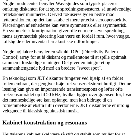
Nogle producenter benytter Waveguides som typisk placeres
omkring diskanten for at styre spredningsmønsteret, så unødvendige
refleksioner minimeres. Derved fokuseres lyden bedre mod
lyttepositionen, og det kan skabe et mere præcist stereoperspektiv.
Placeringen af enhederne kan være symmetrisk eller asymmetrisk.
En symmetrisk konfiguration giver ofte en mere jævn spredning,
mens asymmetrisk placering kan være en fordel i rum, hvor vægge,
loftshøjde eller inventar har akustiske udfordringer.
Nogle højttalere benytter en såkaldt DPC (Directivity Pattern
Control) array for at få diskant og mellemtone til at spille optimalt
sammen i forskellige retninger. Det giver en integreret og
sammenhængende lyd med en bredere “sweet spot”.
En teknologi som JET-diskanter fungerer ved hjælp af en foldet
foliemembran, der gengiver høje frekvenser ekstremt hurtigt. Denne
løsning kan give en imponerende transientrespons og løfter ofte
frekvensområdet op til 50 kHz, hvilket ligger over grænsen for, hvad
det menneskelige øre kan opfange, men kan bidrage til en
fornemmelse af ekstra luft i overtonerne. JET diskanterne er utrolig
velegnede til klassisk og akustisk musik.
Kabinet konstruktion og resonans
Højttalerens kabinet skal være så stift og stabilt som muligt for at