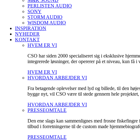
M&K SOUND
PERLISTEN AUDIO
SONY
STORM AUDIO
WISDOM AUDIO
INSPIRATION
NYHEDER
KONTAKT
HVEM ER VI
CSO har siden 2000 specialiseret sig i eksklusive hjemm
integrerede løsninger, der opererer på et niveau, kun få 
HVEM ER VI
HVORDAN ARBEJDER VI
Fra betagende oplevelser med lyd og billede, til den høje
bygge nyt, vil CSO være til stede gennem hele projektet, fo
HVORDAN ARBEJDER VI
PRESSEOMTALE
Den ene slags kan sammenlignes med frosne fiskefingre fr
tilbud i forretningerne til de custom made hjemmebiografe
PRESSEOMTALE