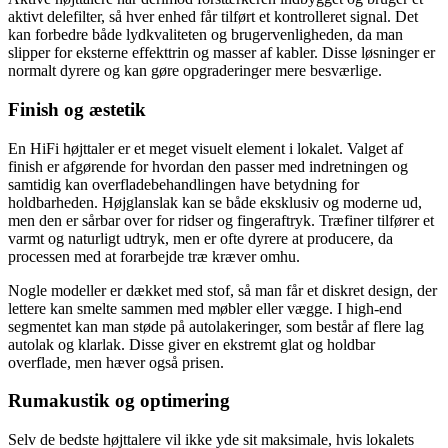
aktivt delefilter, så hver enhed får tilført et kontrolleret signal. Det
kan forbedre både lydkvaliteten og brugervenligheden, da man
slipper for eksterne effekttrin og masser af kabler. Disse løsninger er
normalt dyrere og kan gøre opgraderinger mere besværlige.
Finish og æstetik
En HiFi højttaler er et meget visuelt element i lokalet. Valget af
finish er afgørende for hvordan den passer med indretningen og
samtidig kan overfladebehandlingen have betydning for
holdbarheden. Højglanslak kan se både eksklusiv og moderne ud,
men den er sårbar over for ridser og fingeraftryk. Træfiner tilfører et
varmt og naturligt udtryk, men er ofte dyrere at producere, da
processen med at forarbejde træ kræver omhu.
Nogle modeller er dækket med stof, så man får et diskret design, der
lettere kan smelte sammen med møbler eller vægge. I high-end
segmentet kan man støde på autolakeringer, som består af flere lag
autolak og klarlak. Disse giver en ekstremt glat og holdbar
overflade, men hæver også prisen.
Rumakustik og optimering
Selv de bedste højttalere vil ikke yde sit maksimale, hvis lokalets