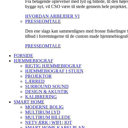
Fra betagende oplevelser med lyd og billede, til den høje
bygge nyt, vil CSO være til stede gennem hele projektet, fo
HVORDAN ARBEJDER VI
PRESSEOMTALE
Den ene slags kan sammenlignes med frosne fiskefingre fr
tilbud i forretningerne til de custom made hjemmebiografe
PRESSEOMTALE
FORSIDE
HJEMMEBIOGRAF
RIGTIG HJEMMEBIOGRAF
HJEMMEBIOGRAF I STUEN
PROJEKTOR
LÆRRED
SURROUND SOUND
DESIGN & AKUSTIK
KALIBRERING
SMART HOME
MODERNE BOLIG
MULTIRUM LYD
MULTIRUM BILLEDE
NETVÆRK | WIFI | IOT
SMART HOME KABELPLAN