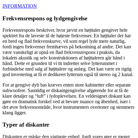
INFORMATION
Frekvensrespons og lydgengivelse
Frekvensrespons beskriver, hvor jævnt en højttaler gengiver hele
spektret fra de laveste til de højeste frekvenser. En højttaler der har
en bred og flad frekvenskurve, vil som regel lyde mere naturlig,
fordi ingen frekvenser fremhæves på bekostning af andre. Det kan
være vanskeligt at opnå en flad frekvensrespons i praksis, da
lokalets akustik og selv konstruktionen af højttaleren går hånd i
hånd. Dette er grunden til vi tit indretter selve lytterummet i
forbindelse med salg af højttalere og anlæg. Det kan være en rigtig
god investering at få et dedikeret lytterum også til stereo og 2 kanal.
For at gengive dyb bas kræves enten store kabinetter eller separate
subwoofere. Samtidig er diskantgengivelse afgørende for at få de
klare detaljer og “luft” i lydoplevelsen. En veldesignet diskant kan
gøre en dramatisk forskel ved at bevare nuance og åbenhed, især i
det øvre frekvensområde, hvor instrumenters overtoner og stemmers
klang ligger.
Typer af diskanter
Diskanten er måske den vigtigste enhed, fordi vores ører er meget