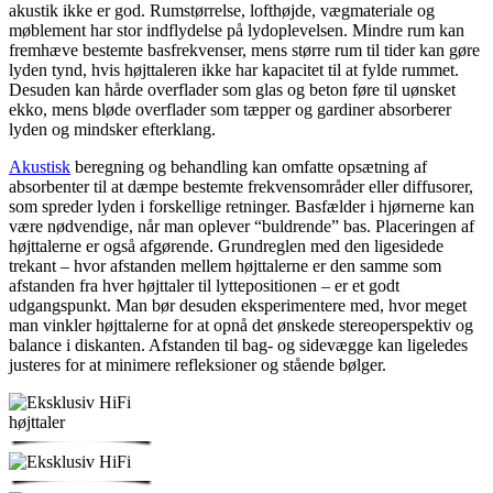
akustik ikke er god. Rumstørrelse, lofthøjde, vægmateriale og
møblement har stor indflydelse på lydoplevelsen. Mindre rum kan
fremhæve bestemte basfrekvenser, mens større rum til tider kan gøre
lyden tynd, hvis højttaleren ikke har kapacitet til at fylde rummet.
Desuden kan hårde overflader som glas og beton føre til uønsket
ekko, mens bløde overflader som tæpper og gardiner absorberer
lyden og mindsker efterklang.
Akustisk
beregning og behandling kan omfatte opsætning af
absorbenter til at dæmpe bestemte frekvensområder eller diffusorer,
som spreder lyden i forskellige retninger. Basfælder i hjørnerne kan
være nødvendige, når man oplever “buldrende” bas. Placeringen af
højttalerne er også afgørende. Grundreglen med den ligesidede
trekant – hvor afstanden mellem højttalerne er den samme som
afstanden fra hver højttaler til lyttepositionen – er et godt
udgangspunkt. Man bør desuden eksperimentere med, hvor meget
man vinkler højttalerne for at opnå det ønskede stereoperspektiv og
balance i diskanten. Afstanden til bag- og sidevægge kan ligeledes
justeres for at minimere refleksioner og stående bølger.