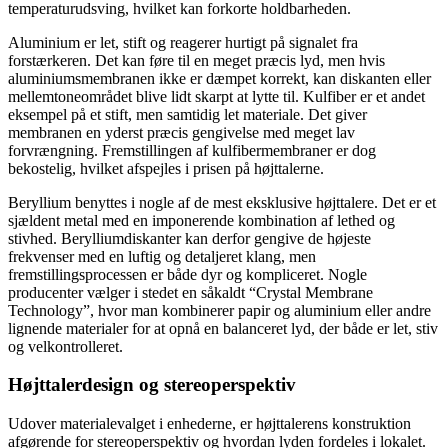
temperaturudsving, hvilket kan forkorte holdbarheden.
Aluminium er let, stift og reagerer hurtigt på signalet fra
forstærkeren. Det kan føre til en meget præcis lyd, men hvis
aluminiumsmembranen ikke er dæmpet korrekt, kan diskanten eller
mellemtoneområdet blive lidt skarpt at lytte til. Kulfiber er et andet
eksempel på et stift, men samtidig let materiale. Det giver
membranen en yderst præcis gengivelse med meget lav
forvrængning. Fremstillingen af kulfibermembraner er dog
bekostelig, hvilket afspejles i prisen på højttalerne.
Beryllium benyttes i nogle af de mest eksklusive højttalere. Det er et
sjældent metal med en imponerende kombination af lethed og
stivhed. Berylliumdiskanter kan derfor gengive de højeste
frekvenser med en luftig og detaljeret klang, men
fremstillingsprocessen er både dyr og kompliceret. Nogle
producenter vælger i stedet en såkaldt “Crystal Membrane
Technology”, hvor man kombinerer papir og aluminium eller andre
lignende materialer for at opnå en balanceret lyd, der både er let, stiv
og velkontrolleret.
Højttalerdesign og stereoperspektiv
Udover materialevalget i enhederne, er højttalerens konstruktion
afgørende for stereoperspektiv og hvordan lyden fordeles i lokalet.