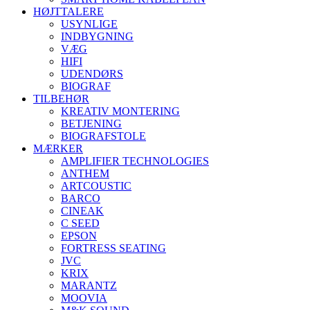
HØJTTALERE
USYNLIGE
INDBYGNING
VÆG
HIFI
UDENDØRS
BIOGRAF
TILBEHØR
KREATIV MONTERING
BETJENING
BIOGRAFSTOLE
MÆRKER
AMPLIFIER TECHNOLOGIES
ANTHEM
ARTCOUSTIC
BARCO
CINEAK
C SEED
EPSON
FORTRESS SEATING
JVC
KRIX
MARANTZ
MOOVIA