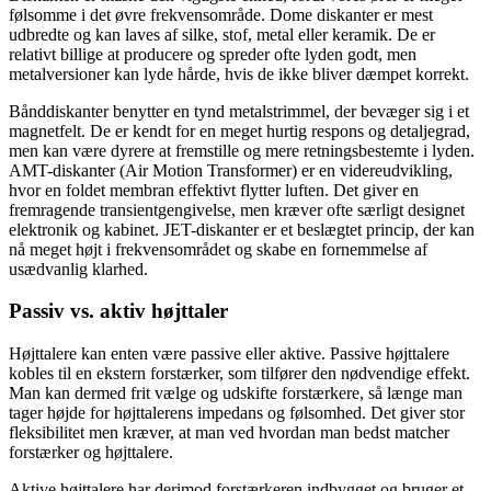
følsomme i det øvre frekvensområde. Dome diskanter er mest
udbredte og kan laves af silke, stof, metal eller keramik. De er
relativt billige at producere og spreder ofte lyden godt, men
metalversioner kan lyde hårde, hvis de ikke bliver dæmpet korrekt.
Bånddiskanter benytter en tynd metalstrimmel, der bevæger sig i et
magnetfelt. De er kendt for en meget hurtig respons og detaljegrad,
men kan være dyrere at fremstille og mere retningsbestemte i lyden.
AMT-diskanter (Air Motion Transformer) er en videreudvikling,
hvor en foldet membran effektivt flytter luften. Det giver en
fremragende transientgengivelse, men kræver ofte særligt designet
elektronik og kabinet. JET-diskanter er et beslægtet princip, der kan
nå meget højt i frekvensområdet og skabe en fornemmelse af
usædvanlig klarhed.
Passiv vs. aktiv højttaler
Højttalere kan enten være passive eller aktive. Passive højttalere
kobles til en ekstern forstærker, som tilfører den nødvendige effekt.
Man kan dermed frit vælge og udskifte forstærkere, så længe man
tager højde for højttalerens impedans og følsomhed. Det giver stor
fleksibilitet men kræver, at man ved hvordan man bedst matcher
forstærker og højttalere.
Aktive højttalere har derimod forstærkeren indbygget og bruger et