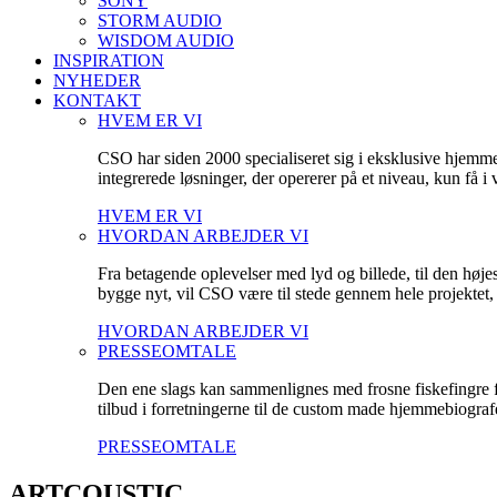
SONY
STORM AUDIO
WISDOM AUDIO
INSPIRATION
NYHEDER
KONTAKT
HVEM ER VI
CSO har siden 2000 specialiseret sig i eksklusive hjemm
integrerede løsninger, der opererer på et niveau, kun få 
HVEM ER VI
HVORDAN ARBEJDER VI
Fra betagende oplevelser med lyd og billede, til den høje
bygge nyt, vil CSO være til stede gennem hele projektet, fo
HVORDAN ARBEJDER VI
PRESSEOMTALE
Den ene slags kan sammenlignes med frosne fiskefingre fr
tilbud i forretningerne til de custom made hjemmebiografe
PRESSEOMTALE
ARTCOUSTIC