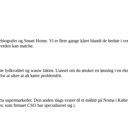
ebiografer og Smart Home. Vi er flere gange kåret blandt de bedste i v
i verden kan matche.
ste lydkvalitet og wauw faktor. Uanset om du ønsker en løsning i en eksi
r at sikre at alt kører problemfrit.
a supermarkedet. Den anden slags svarer til et måltid på Noma i Københ
r, som firmaet CSO har specialiseret sig i.