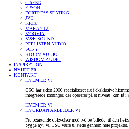
C SEED
EPSON
FORTRESS SEATING
JVC
KRIX
MARANTZ
MOOVIA
M&K SOUND
PERLISTEN AUDIO
SONY
STORM AUDIO
WISDOM AUDIO
INSPIRATION
NYHEDER
KONTAKT
HVEM ER VI
CSO har siden 2000 specialiseret sig i eksklusive hjemm
integrerede løsninger, der opererer på et niveau, kun få 
HVEM ER VI
HVORDAN ARBEJDER VI
Fra betagende oplevelser med lyd og billede, til den høje
bygge nyt, vil CSO være til stede gennem hele projektet, fo