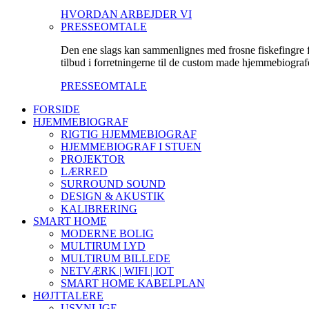
HVORDAN ARBEJDER VI
PRESSEOMTALE
Den ene slags kan sammenlignes med frosne fiskefingre fr
tilbud i forretningerne til de custom made hjemmebiografe
PRESSEOMTALE
FORSIDE
HJEMMEBIOGRAF
RIGTIG HJEMMEBIOGRAF
HJEMMEBIOGRAF I STUEN
PROJEKTOR
LÆRRED
SURROUND SOUND
DESIGN & AKUSTIK
KALIBRERING
SMART HOME
MODERNE BOLIG
MULTIRUM LYD
MULTIRUM BILLEDE
NETVÆRK | WIFI | IOT
SMART HOME KABELPLAN
HØJTTALERE
USYNLIGE