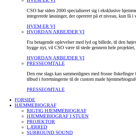
HVEM ER VI
CSO har siden 2000 specialiseret sig i eksklusive hjemm
integrerede løsninger, der opererer på et niveau, kun få 
HVEM ER VI
HVORDAN ARBEJDER VI
Fra betagende oplevelser med lyd og billede, til den høje
bygge nyt, vil CSO være til stede gennem hele projektet, fo
HVORDAN ARBEJDER VI
PRESSEOMTALE
Den ene slags kan sammenlignes med frosne fiskefingre fr
tilbud i forretningerne til de custom made hjemmebiografe
PRESSEOMTALE
FORSIDE
HJEMMEBIOGRAF
RIGTIG HJEMMEBIOGRAF
HJEMMEBIOGRAF I STUEN
PROJEKTOR
LÆRRED
SURROUND SOUND