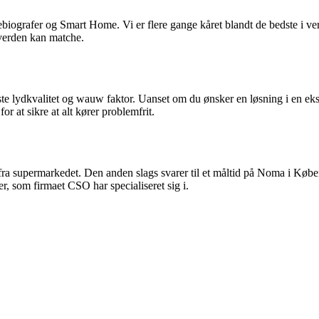
ebiografer og Smart Home. Vi er flere gange kåret blandt de bedste i v
i verden kan matche.
ste lydkvalitet og wauw faktor. Uanset om du ønsker en løsning i en eksi
r at sikre at alt kører problemfrit.
a supermarkedet. Den anden slags svarer til et måltid på Noma i Københ
r, som firmaet CSO har specialiseret sig i.