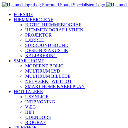
Skip
YouTube
Instagram
Facebook
LinkedIn
to
FORSIDE
content
HJEMMEBIOGRAF
RIGTIG HJEMMEBIOGRAF
HJEMMEBIOGRAF I STUEN
PROJEKTOR
LÆRRED
SURROUND SOUND
DESIGN & AKUSTIK
KALIBRERING
SMART HOME
MODERNE BOLIG
MULTIRUM LYD
MULTIRUM BILLEDE
NETVÆRK | WIFI | IOT
SMART HOME KABELPLAN
HØJTTALERE
USYNLIGE
INDBYGNING
VÆG
HIFI
UDENDØRS
BIOGRAF
TILBEHØR