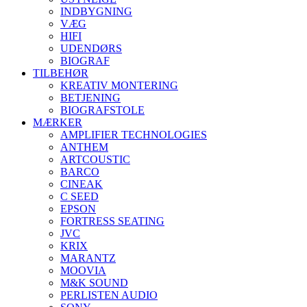
INDBYGNING
VÆG
HIFI
UDENDØRS
BIOGRAF
TILBEHØR
KREATIV MONTERING
BETJENING
BIOGRAFSTOLE
MÆRKER
AMPLIFIER TECHNOLOGIES
ANTHEM
ARTCOUSTIC
BARCO
CINEAK
C SEED
EPSON
FORTRESS SEATING
JVC
KRIX
MARANTZ
MOOVIA
M&K SOUND
PERLISTEN AUDIO