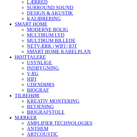
LÆRRED
SURROUND SOUND
DESIGN & AKUSTIK
KALIBRERING
SMART HOME
MODERNE BOLIG
MULTIRUM LYD
MULTIRUM BILLEDE
NETVÆRK | WIFI | IOT
SMART HOME KABELPLAN
HØJTTALERE
USYNLIGE
INDBYGNING
VÆG
HIFI
UDENDØRS
BIOGRAF
TILBEHØR
KREATIV MONTERING
BETJENING
BIOGRAFSTOLE
MÆRKER
AMPLIFIER TECHNOLOGIES
ANTHEM
ARTCOUSTIC