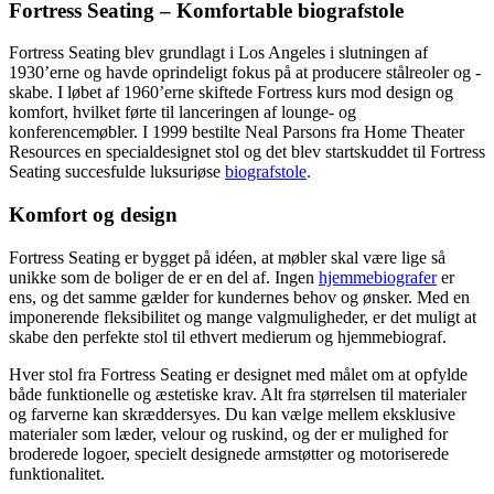
Fortress Seating – Komfortable biografstole
Fortress Seating blev grundlagt i Los Angeles i slutningen af
1930’erne og havde oprindeligt fokus på at producere stålreoler og -
skabe. I løbet af 1960’erne skiftede Fortress kurs mod design og
komfort, hvilket førte til lanceringen af lounge- og
konferencemøbler. I 1999 bestilte Neal Parsons fra Home Theater
Resources en specialdesignet stol og det blev startskuddet til Fortress
Seating succesfulde luksuriøse
biografstole
.
Komfort og design
Fortress Seating er bygget på idéen, at møbler skal være lige så
unikke som de boliger de er en del af. Ingen
hjemmebiografer
er
ens, og det samme gælder for kundernes behov og ønsker. Med en
imponerende fleksibilitet og mange valgmuligheder, er det muligt at
skabe den perfekte stol til ethvert medierum og hjemmebiograf.
Hver stol fra Fortress Seating er designet med målet om at opfylde
både funktionelle og æstetiske krav. Alt fra størrelsen til materialer
og farverne kan skræddersyes. Du kan vælge mellem eksklusive
materialer som læder, velour og ruskind, og der er mulighed for
broderede logoer, specielt designede armstøtter og motoriserede
funktionalitet.