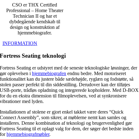
CSO er THX Certified
Professional – Home Theater
Technician II og har et
dybdegående kendskab til
design og konstruktion af
hjemmebiografer.
INFORMATION
Fortress Seating teknologi
Fortress Seating er udstyret med de seneste teknologiske løsninger, der
gør oplevelsen i
hjemmebiografen
endnu bedre. Med motoriseret
funktionalitet kan du justere både sædehøjde, ryglæn og fodstøtte, så
stolen passer perfekt til din siddestilling. Derudover kan der tilføjes
USB-porte, trådløs opladning og integrerede kopholdere. Med D-BOX
for du en ekstra dimension til filmoplevelsen, ved at synkronisere
vibrationer med lyden.
Installationen af stolene er gjort enkel takket være deres “Quick
Connect Assembly”, som sikrer, at møblerne nemt kan samles og
installeres. Denne kombination af teknologi og brugervenlighed gør
Fortress Seating til et oplagt valg for dem, der søger det bedste inden
for
hjemmebiografmøbler
.