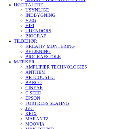
HØJTTALERE
USYNLIGE
INDBYGNING
VÆG
HIFI
UDENDØRS
BIOGRAF
TILBEHØR
KREATIV MONTERING
BETJENING
BIOGRAFSTOLE
MÆRKER
AMPLIFIER TECHNOLOGIES
ANTHEM
ARTCOUSTIC
BARCO
CINEAK
C SEED
EPSON
FORTRESS SEATING
JVC
KRIX
MARANTZ
MOOVIA