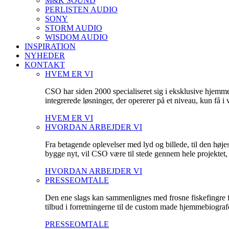
M&K SOUND
PERLISTEN AUDIO
SONY
STORM AUDIO
WISDOM AUDIO
INSPIRATION
NYHEDER
KONTAKT
HVEM ER VI
CSO har siden 2000 specialiseret sig i eksklusive hjemm
integrerede løsninger, der opererer på et niveau, kun få 
HVEM ER VI
HVORDAN ARBEJDER VI
Fra betagende oplevelser med lyd og billede, til den høje
bygge nyt, vil CSO være til stede gennem hele projektet, fo
HVORDAN ARBEJDER VI
PRESSEOMTALE
Den ene slags kan sammenlignes med frosne fiskefingre fr
tilbud i forretningerne til de custom made hjemmebiografe
PRESSEOMTALE