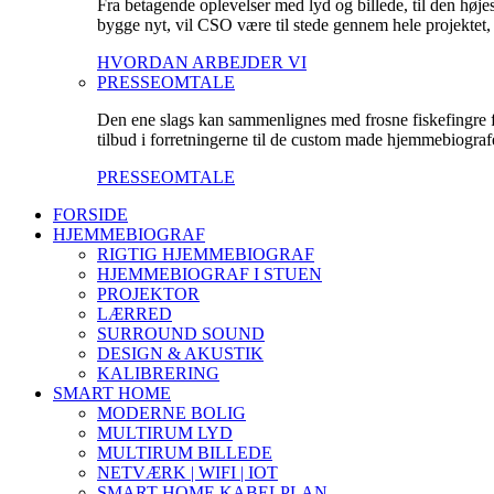
Fra betagende oplevelser med lyd og billede, til den høje
bygge nyt, vil CSO være til stede gennem hele projektet, fo
HVORDAN ARBEJDER VI
PRESSEOMTALE
Den ene slags kan sammenlignes med frosne fiskefingre fr
tilbud i forretningerne til de custom made hjemmebiografe
PRESSEOMTALE
FORSIDE
HJEMMEBIOGRAF
RIGTIG HJEMMEBIOGRAF
HJEMMEBIOGRAF I STUEN
PROJEKTOR
LÆRRED
SURROUND SOUND
DESIGN & AKUSTIK
KALIBRERING
SMART HOME
MODERNE BOLIG
MULTIRUM LYD
MULTIRUM BILLEDE
NETVÆRK | WIFI | IOT
SMART HOME KABELPLAN