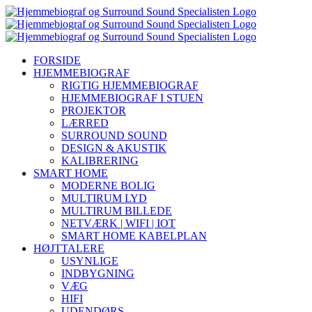
Skip
YouTube
Instagram
Facebook
LinkedIn
to
content
FORSIDE
HJEMMEBIOGRAF
RIGTIG HJEMMEBIOGRAF
HJEMMEBIOGRAF I STUEN
PROJEKTOR
LÆRRED
SURROUND SOUND
DESIGN & AKUSTIK
KALIBRERING
SMART HOME
MODERNE BOLIG
MULTIRUM LYD
MULTIRUM BILLEDE
NETVÆRK | WIFI | IOT
SMART HOME KABELPLAN
HØJTTALERE
USYNLIGE
INDBYGNING
VÆG
HIFI
UDENDØRS