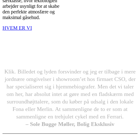
særklasse, hvor teknologien
arbejder usynligt for at skabe
den perfekte atmosfære og
maksimal gåsehud.
HVEM ER VI
…FILM SKAL SES
DERHJEMME
Klik. Billedet og lyden forsvinder og jeg er tilbage i mere
jordnære omgivelser i showroom’et hos firmaet CSO, der
har specialiseret sig i hjemmebiografer. Men det vi taler
om her, har absolut intet at gøre med en fladskærm med
surroundhøjttalere, som du køber på udsalg i den lokale
Fona eller Merlin. At sammenligne de to er som at
sammenligne en trehjulet cykel med en Ferrari.
– Sole Bugge Møller, Bolig Eksklusiv