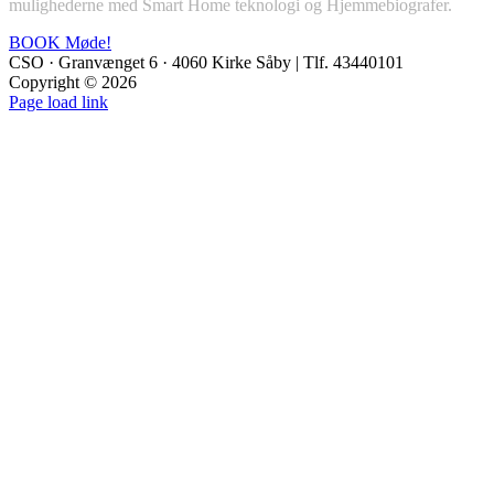
mulighederne med Smart Home teknologi og Hjemmebiografer.
BOOK Møde!
CSO · Granvænget 6 · 4060 Kirke Såby | Tlf. 43440101
Copyright ©
2026
YouTube
Instagram
Facebook
LinkedIn
Page load link
Go
to
Top