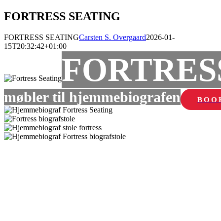
FORTRESS SEATING
FORTRESS SEATING
Carsten S. Overgaard
2026-01-
15T20:32:42+01:00
FORTRES
møbler til hjemmebiografen
BOO