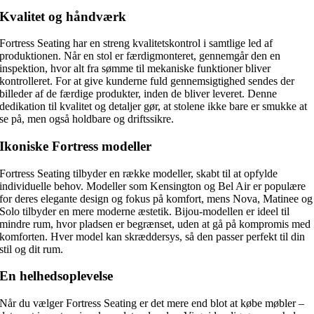
Kvalitet og håndværk
Fortress Seating har en streng kvalitetskontrol i samtlige led af
produktionen. Når en stol er færdigmonteret, gennemgår den en
inspektion, hvor alt fra sømme til mekaniske funktioner bliver
kontrolleret. For at give kunderne fuld gennemsigtighed sendes der
billeder af de færdige produkter, inden de bliver leveret. Denne
dedikation til kvalitet og detaljer gør, at stolene ikke bare er smukke at
se på, men også holdbare og driftssikre.
Ikoniske Fortress modeller
Fortress Seating tilbyder en række modeller, skabt til at opfylde
individuelle behov. Modeller som Kensington og Bel Air er populære
for deres elegante design og fokus på komfort, mens Nova, Matinee og
Solo tilbyder en mere moderne æstetik. Bijou-modellen er ideel til
mindre rum, hvor pladsen er begrænset, uden at gå på kompromis med
komforten. Hver model kan skræddersys, så den passer perfekt til din
stil og dit rum.
En helhedsoplevelse
Når du vælger Fortress Seating er det mere end blot at købe møbler –