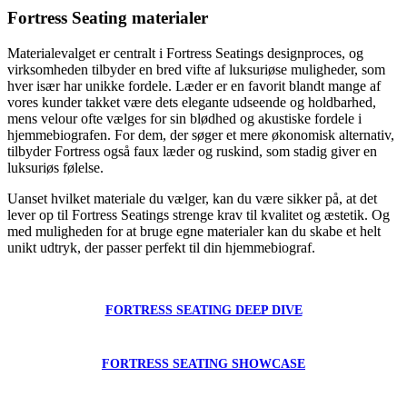
Fortress Seating materialer
Materialevalget er centralt i Fortress Seatings designproces, og
virksomheden tilbyder en bred vifte af luksuriøse muligheder, som
hver især har unikke fordele. Læder er en favorit blandt mange af
vores kunder takket være dets elegante udseende og holdbarhed,
mens velour ofte vælges for sin blødhed og akustiske fordele i
hjemmebiografen. For dem, der søger et mere økonomisk alternativ,
tilbyder Fortress også faux læder og ruskind, som stadig giver en
luksuriøs følelse.
Uanset hvilket materiale du vælger, kan du være sikker på, at det
lever op til Fortress Seatings strenge krav til kvalitet og æstetik. Og
med muligheden for at bruge egne materialer kan du skabe et helt
unikt udtryk, der passer perfekt til din hjemmebiograf.
FORTRESS SEATING DEEP DIVE
FORTRESS SEATING SHOWCASE