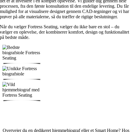
det er at investere i en komplet oplevelse. Vi guider dig gennem hele
processen, fra den første konsultation til den endelige levering. Du får
mulighed for at visualisere designet gennem CAD-tegninger og vi har
prøver på alle materialerne, så du træffer de rigtige beslutninger.
Når du vælger Fortress Seating, vælger du ikke bare en stol – du
vælger en oplevelse, der kombinerer komfort, design og funktionalitet
på bedste måde.
BOOK ET GRATIS MØDE
FÅ RÅDGIVNING FRA EN AF VERDENS BEDSTE
Overvejer du en dedikeret hjemmebiograf eller et Smart Home? Hos