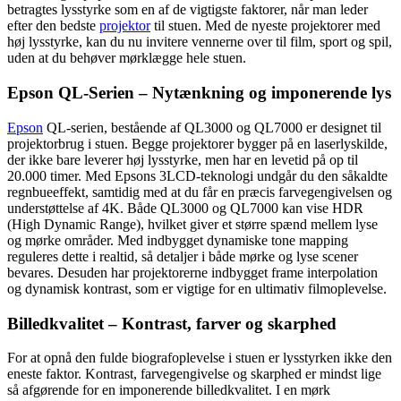
betragtes lysstyrke som en af de vigtigste faktorer, når man leder
efter den bedste
projektor
til stuen. Med de nyeste projektorer med
høj lysstyrke, kan du nu invitere vennerne over til film, sport og spil,
uden at du behøver mørklægge hele stuen.
Epson QL-Serien – Nytænkning og imponerende lys
Epson
QL-serien, bestående af QL3000 og QL7000 er designet til
projektorbrug i stuen. Begge projektorer bygger på en laserlyskilde,
der ikke bare leverer høj lysstyrke, men har en levetid på op til
20.000 timer. Med Epsons 3LCD-teknologi undgår du den såkaldte
regnbueeffekt, samtidig med at du får en præcis farvegengivelsen og
understøttelse af 4K. Både QL3000 og QL7000 kan vise HDR
(High Dynamic Range), hvilket giver et større spænd mellem lyse
og mørke områder. Med indbygget dynamiske tone mapping
reguleres dette i realtid, så detaljer i både mørke og lyse scener
bevares. Desuden har projektorerne indbygget frame interpolation
og dynamisk kontrast, som er vigtige for en ultimativ filmoplevelse.
Billedkvalitet – Kontrast, farver og skarphed
For at opnå den fulde biografoplevelse i stuen er lysstyrken ikke den
eneste faktor. Kontrast, farvegengivelse og skarphed er mindst lige
så afgørende for en imponerende billedkvalitet. I en mørk