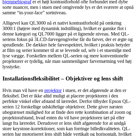
hjemmebiograf
er et højt kontrastforhold ofte forbundet med dybe
sorte nuancer, men i stuen med omgivende lys er det sværere at opnå
samme “in-your-face” sortniveau.
Alligevel kan QL3000 nå et nativt kontrastforhold på omkring
3000:1 (højere med dynamisk indstilling), hvilket er ganske flot i
denne kategori og QL7000 ligger på et lignende niveau. Med QL-
seriens fokus på 3LCD-farvegengivelse får du farver, der er ægte og
sprudlende. De dækker hele farvespektret, hvilket i praksis betyder
at film og serier kommer til at se levende ud, selv i et stuemiljø med
lyse vægge. Forskellen mellem QL-serien og mere konventionelle
projektorer er tydelig, når man sammenligner farvemætning ved høj
lysstyrke.
Installationsfleksibilitet – Objektiver og lens shift
Hvis man vil have en
projektor
i stuen, er det afgørende at den er
fleksibel. Det er ikke altid muligt at placere projektoren i den
perfekte vinkel eller afstand til lærredet. Derfor tilbyder Epson QL-
serien 12 forskellige udskiftelige objektiver. Dette giver næsten
ubegrænset mulighed for at finde den rette kombination af zoom og
projektorafstand, hvad enten du vil have projektoren tæt på eller
langt fra lærredet. Derudover er lens shift afgørende for at undgå
store keystone-korrektioner, som kan forringe billedkvaliteten. QL-
serien har motoriseret lens shift både vertikalt og horisontalt, hvilket