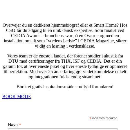
BOOK ET GRATIS MØDE
FÅ RÅDGIVNING FRA EN AF VERDENS BEDSTE
Overvejer du en dedikeret hjemmebiograf eller et Smart Home? Hos
CSO får du adgang til en unik dansk ekspertise. Som finalist ved
CEDIA Awards – branchens svar på en Oscar – og med en
installation omtalt som “verdens bedste” i CEDIA Magazine, sikrer
vi dig en løsning i verdensklasse.
Vores team er de eneste i landet, der forener studier i akustik fra
DTU med certificeringer fra THX, ISF og CEDIA. Det er din
garanti for, at hver eneste pixel og hver eneste lydbølge er optimeret
til perfektion. Med over 25 års erfaring gør vi det komplekse enkelt
og integrationen fuldstændig strømlinet.
Book et gratis inspirationsmøde – udfyld formularen!
BOOK MØDE
NYHEDSBREV
*
indicates required
*
Navn