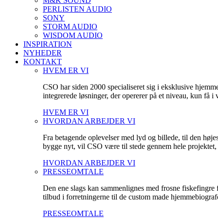
M&K SOUND
PERLISTEN AUDIO
SONY
STORM AUDIO
WISDOM AUDIO
INSPIRATION
NYHEDER
KONTAKT
HVEM ER VI
CSO har siden 2000 specialiseret sig i eksklusive hjemm
integrerede løsninger, der opererer på et niveau, kun få 
HVEM ER VI
HVORDAN ARBEJDER VI
Fra betagende oplevelser med lyd og billede, til den høje
bygge nyt, vil CSO være til stede gennem hele projektet, fo
HVORDAN ARBEJDER VI
PRESSEOMTALE
Den ene slags kan sammenlignes med frosne fiskefingre fr
tilbud i forretningerne til de custom made hjemmebiografe
PRESSEOMTALE