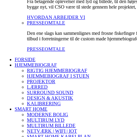
Fra betagende oplevelser med lyd og billede, til den høje
bygge nyt, vil CSO være til stede gennem hele projektet, fo
HVORDAN ARBEJDER VI
PRESSEOMTALE
Den ene slags kan sammenlignes med frosne fiskefingre fr
tilbud i forretningerne til de custom made hjemmebiografe
PRESSEOMTALE
FORSIDE
HJEMMEBIOGRAF
RIGTIG HJEMMEBIOGRAF
HJEMMEBIOGRAF I STUEN
PROJEKTOR
LÆRRED
SURROUND SOUND
DESIGN & AKUSTIK
KALIBRERING
SMART HOME
MODERNE BOLIG
MULTIRUM LYD
MULTIRUM BILLEDE
NETVÆRK | WIFI | IOT
SMART HOME KABELPLAN