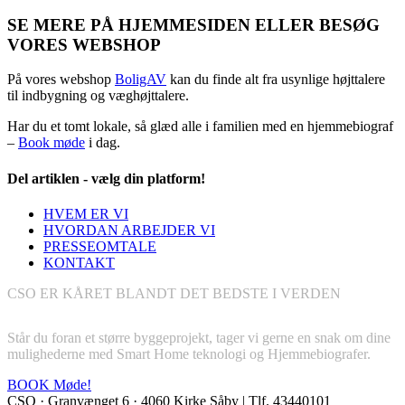
SE MERE PÅ HJEMMESIDEN ELLER BESØG
VORES WEBSHOP
På vores webshop
BoligAV
kan du finde alt fra usynlige højttalere
til indbygning og væghøjttalere.
Har du et tomt lokale, så glæd alle i familien med en hjemmebiograf
–
Book møde
i dag.
Del artiklen - vælg din platform!
Facebook
X
LinkedIn
Pinterest
E-
HVEM ER VI
mail
HVORDAN ARBEJDER VI
PRESSEOMTALE
KONTAKT
CSO ER KÅRET BLANDT DET BEDSTE I VERDEN
BOOK GRATIS MØDE
Står du foran et større byggeprojekt, tager vi gerne en snak om dine
mulighederne med Smart Home teknologi og Hjemmebiografer.
BOOK Møde!
CSO · Granvænget 6 · 4060 Kirke Såby | Tlf. 43440101