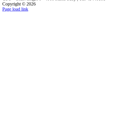
Copyright ©
2026
YouTube
Instagram
Facebook
LinkedIn
Page load link
Go
to
Top