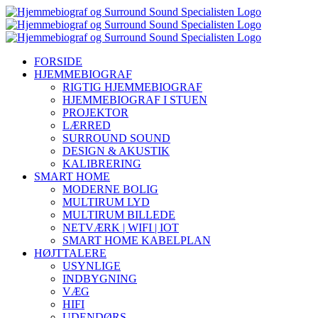
Skip
YouTube
Instagram
Facebook
LinkedIn
to
content
FORSIDE
HJEMMEBIOGRAF
RIGTIG HJEMMEBIOGRAF
HJEMMEBIOGRAF I STUEN
PROJEKTOR
LÆRRED
SURROUND SOUND
DESIGN & AKUSTIK
KALIBRERING
SMART HOME
MODERNE BOLIG
MULTIRUM LYD
MULTIRUM BILLEDE
NETVÆRK | WIFI | IOT
SMART HOME KABELPLAN
HØJTTALERE
USYNLIGE
INDBYGNING
VÆG
HIFI
UDENDØRS