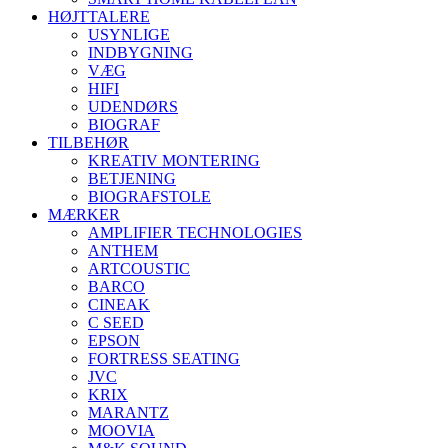
HØJTTALERE
USYNLIGE
INDBYGNING
VÆG
HIFI
UDENDØRS
BIOGRAF
TILBEHØR
KREATIV MONTERING
BETJENING
BIOGRAFSTOLE
MÆRKER
AMPLIFIER TECHNOLOGIES
ANTHEM
ARTCOUSTIC
BARCO
CINEAK
C SEED
EPSON
FORTRESS SEATING
JVC
KRIX
MARANTZ
MOOVIA