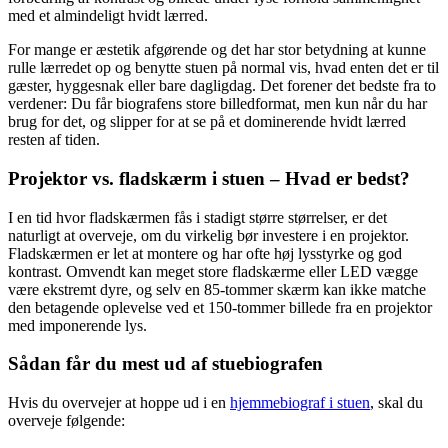
med et almindeligt hvidt lærred.
For mange er æstetik afgørende og det har stor betydning at kunne
rulle lærredet op og benytte stuen på normal vis, hvad enten det er til
gæster, hyggesnak eller bare dagligdag. Det forener det bedste fra to
verdener: Du får biografens store billedformat, men kun når du har
brug for det, og slipper for at se på et dominerende hvidt lærred
resten af tiden.
Projektor vs. fladskærm i stuen – Hvad er bedst?
I en tid hvor fladskærmen fås i stadigt større størrelser, er det
naturligt at overveje, om du virkelig bør investere i en projektor.
Fladskærmen er let at montere og har ofte høj lysstyrke og god
kontrast. Omvendt kan meget store fladskærme eller LED vægge
være ekstremt dyre, og selv en 85-tommer skærm kan ikke matche
den betagende oplevelse ved et 150-tommer billede fra en projektor
med imponerende lys.
Sådan får du mest ud af stuebiografen
Hvis du overvejer at hoppe ud i en
hjemmebiograf i stuen
, skal du
overveje følgende: