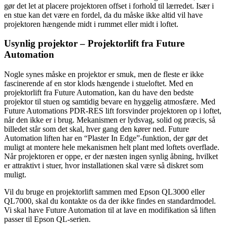
gør det let at placere projektoren offset i forhold til lærredet. Især i
en stue kan det være en fordel, da du måske ikke altid vil have
projektoren hængende midt i rummet eller midt i loftet.
Usynlig projektor – Projektorlift fra Future
Automation
Nogle synes måske en projektor er smuk, men de fleste er ikke
fascinerende af en stor klods hængende i stueloftet. Med en
projektorlift fra Future Automation, kan du have den bedste
projektor til stuen og samtidig bevare en hyggelig atmosfære. Med
Future Automations PDR-RES lift forsvinder projektoren op i loftet,
når den ikke er i brug. Mekanismen er lydsvag, solid og præcis, så
billedet står som det skal, hver gang den kører ned. Future
Automation liften har en “Plaster In Edge”-funktion, der gør det
muligt at montere hele mekanismen helt plant med loftets overflade.
Når projektoren er oppe, er der næsten ingen synlig åbning, hvilket
er attraktivt i stuer, hvor installationen skal være så diskret som
muligt.
Vil du bruge en projektorlift sammen med Epson QL3000 eller
QL7000, skal du kontakte os da der ikke findes en standardmodel.
Vi skal have Future Automation til at lave en modifikation så liften
passer til Epson QL-serien.