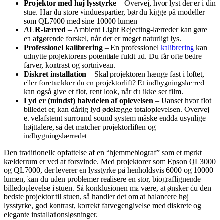
Projektor med høj lysstyrke
– Overvej, hvor lyst der er i din
stue. Har du store vinduespartier, bør du kigge på modeller
som QL7000 med sine 10000 lumen.
ALR-lærred
– Ambient Light Rejecting-lærreder kan gøre
en afgørende forskel, når der er meget naturligt lys.
Professionel kalibrering
– En professionel
kalibrering
kan
udnytte projektorens potentiale fuldt ud. Du får ofte bedre
farver, kontrast og sortniveau.
Diskret installation
– Skal projektoren hænge fast i loftet,
eller foretrækker du en projektorlift? Et indbygningslærred
kan også give et flot, rent look, når du ikke ser film.
Lyd er (mindst) halvdelen af oplevelsen
– Uanset hvor flot
billedet er, kan dårlig lyd ødelægge totaloplevelsen. Overvej
et velafstemt surround sound system måske endda usynlige
højttalere, så det matcher projektorliften og
indbygningslærredet.
Den traditionelle opfattelse af en “hjemmebiograf” som et mørkt
kælderrum er ved at forsvinde. Med projektorer som Epson QL3000
og QL7000, der leverer en lysstyrke på henholdsvis 6000 og 10000
lumen, kan du uden problemer realisere en stor, biograflignende
billedoplevelse i stuen. Så konklusionen må være, at ønsker du den
bedste projektor til stuen, så handler det om at balancere høj
lysstyrke, god kontrast, korrekt farvegengivelse med diskrete og
elegante installationsløsninger.