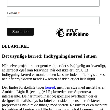
*
E-mail
DEL ARTIKEL
Det usynlige lærred: Indbygningslærred i stuen
Når selve projektoren er gemt væk, er det selvfølgelig ønskværdigt,
at lærredet også kan forsvinde, når det ikke er i brug. Et
indbygningslærred er monteret i en kassette inde i loftet og sænkes
ned når projektoren tændes – resten af tiden er det helt skjult.
Der findes forskellige typer
lærred
, men i en stue med meget lys er
Ambient Light Rejecting (ALR) lærreder som Supernova
interessante. De har mikrolinser og specielle overflader, der er
designet til at afvise lys fra loftet eller siden, mens de reflekterer
projektorens lys direkte tilbage mod seeren. Resultatet er en markant
forbedring af kontrast og billede under lyse forhold sammenlignet