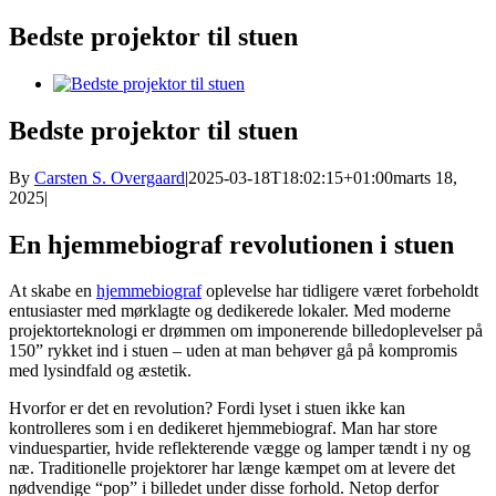
Bedste projektor til stuen
Se
større
billede
Bedste projektor til stuen
By
Carsten S. Overgaard
|
2025-03-18T18:02:15+01:00
marts 18,
2025
|
En hjemmebiograf revolutionen i stuen
At skabe en
hjemmebiograf
oplevelse har tidligere været forbeholdt
entusiaster med mørklagte og dedikerede lokaler. Med moderne
projektorteknologi er drømmen om imponerende billedoplevelser på
150” rykket ind i stuen – uden at man behøver gå på kompromis
med lysindfald og æstetik.
Hvorfor er det en revolution? Fordi lyset i stuen ikke kan
kontrolleres som i en dedikeret hjemmebiograf. Man har store
vinduespartier, hvide reflekterende vægge og lamper tændt i ny og
næ. Traditionelle projektorer har længe kæmpet om at levere det
nødvendige “pop” i billedet under disse forhold. Netop derfor