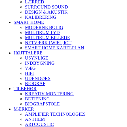
LÆRRED
SURROUND SOUND
DESIGN & AKUSTIK
KALIBRERING
SMART HOME
MODERNE BOLIG
MULTIRUM LYD
MULTIRUM BILLEDE
NETVÆRK | WIFI | IOT
SMART HOME KABELPLAN
HØJTTALERE
USYNLIGE
INDBYGNING
VÆG
HIFI
UDENDØRS
BIOGRAF
TILBEHØR
KREATIV MONTERING
BETJENING
BIOGRAFSTOLE
MÆRKER
AMPLIFIER TECHNOLOGIES
ANTHEM
ARTCOUSTIC